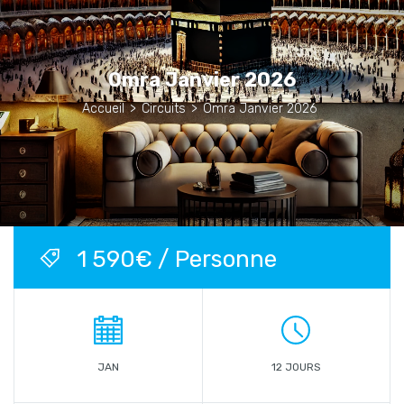
Omra Janvier 2026
Accueil
>
Circuits
>
Omra Janvier 2026
1 590€ / Personne
JAN
12 JOURS