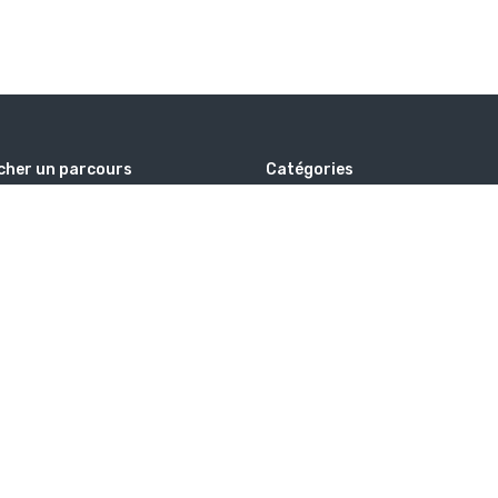
cher un parcours
Catégories
Alhabib voyages
Hajj
ation
Islam
Omra
Savoir
De Voyages
d
TAGS
HAJJ
ISLAM
MOSQUÉE
OMRA
QOUBA
VOYAGE