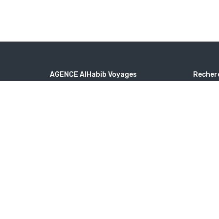
AGENCE AlHabib Voyages
Recher
3 Rue Proudhon, 93210 Saint-Denis
Destin
alhabib.voyages@yahoo.com
Type 
+33158346696
Quan