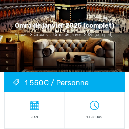
Omra de janvier 2025 (complet)
Accueil
>
Circuits
>
Omra de janvier 2025 (complet)
1 550€ / Personne
JAN
13 JOURS