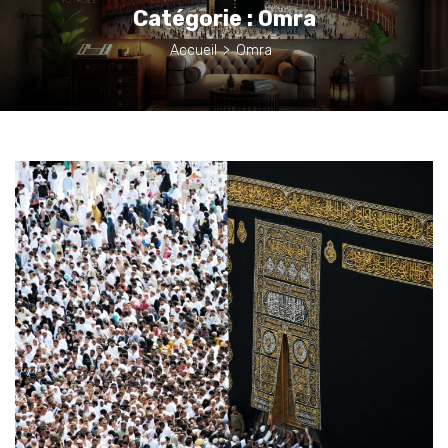
Catégorie :
Omra
Accueil
>
Omra