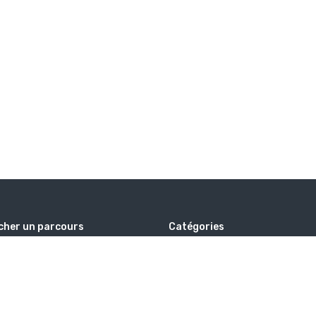
cher un parcours
Catégories
Alhabib voyages
Hajj
ation
Islam
Omra
Savoir
De Voyages