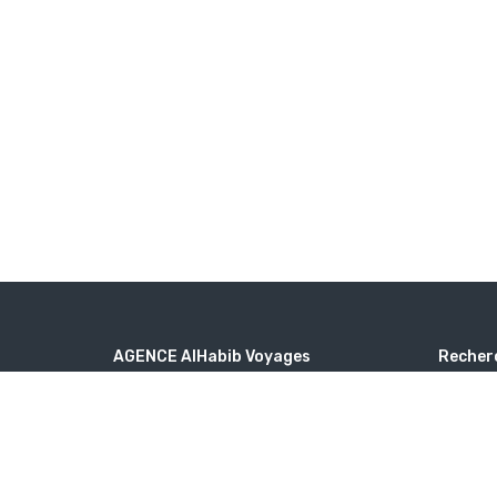
AGENCE AlHabib Voyages
Recher
3 Rue Proudhon, 93210 Saint-Denis
Destin
alhabib.voyages@yahoo.com
Type 