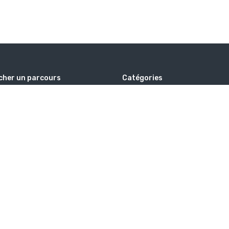
cher un parcours
Catégories
Alhabib voyages
Hajj
ation
Islam
Omra
Savoir
De Voyages
d
TAGS
HAJJ
ISLAM
MOSQUÉE
OMRA
QOUBA
VOYAGE