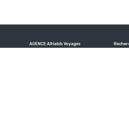
AGENCE AlHabib Voyages
Recher
3 Rue Proudhon, 93210 Saint-Denis
Destin
alhabib.voyages@yahoo.com
Type 
+33158346696
Quan