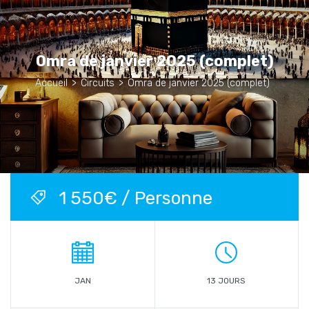
Omra de janvier 2025 (complet)
Accueil
>
Circuits
>
Omra de janvier 2025 (complet)
1 550€ / Personne
JAN
13 JOURS