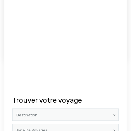
JOURS
Omra de février 2025 (complet)
Offre Omra février 2025 – AlHabib Voyages Partez pour
une Omra Inoubliable en Février 2025...
1 590€
VOIR PLUS
1
2
SUIVANT
Trouver votre voyage
Destination
Type De Voyages