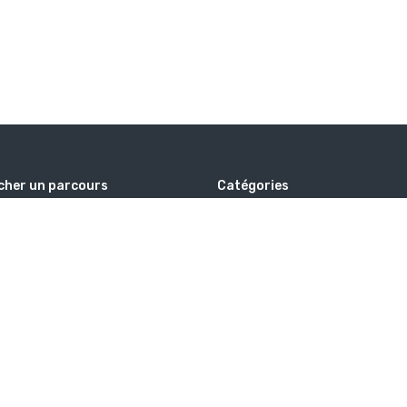
cher un parcours
Catégories
Alhabib voyages
Hajj
ation
Islam
Omra
Savoir
De Voyages
d
TAGS