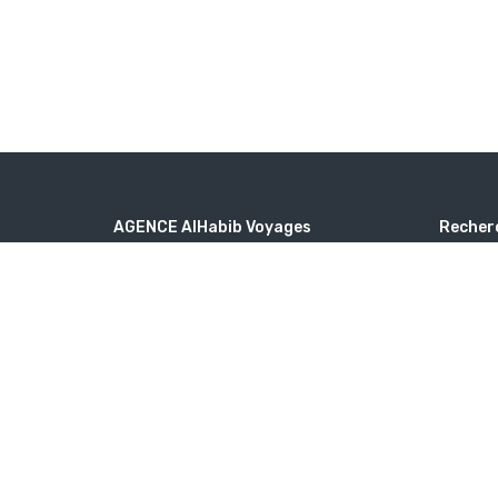
AGENCE AlHabib Voyages
Recher
3 Rue Proudhon, 93210 Saint-Denis
Destin
alhabib.voyages@yahoo.com
Type 
+33158346696
Quan