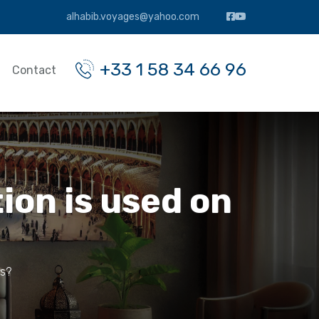
alhabib.voyages@yahoo.com
+33 1 58 34 66 96
Contact
ion is used on
rs?