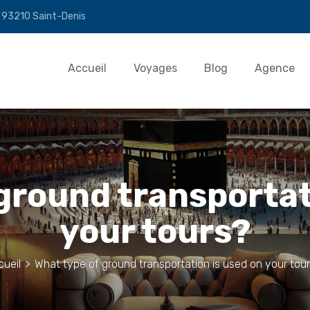
n 93210 Saint-Denis
Accueil
Voyages
Blog
Agence
ground transportat
your tours?
cueil
>
What type of ground transportation is used on your tou